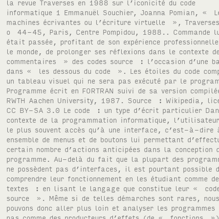
la revue Traverses en 1988 sur l’iconicité du code
informatique 1 Emmanuël Souchier, Joanna Pomian, « L
machines écrivantes ou l’écriture virtuelle », Traverse
o 44-45, Paris, Centre Pompidou, 1988.. Commande l
était passée, profitant de son expérience professionnell
le monde, de prolonger ses réflexions dans le contexte 
commentaires » des codes source : l’occasion d’une ba
dans « les dessous du code ». Les étoiles du code com
un tableau visuel qui ne sera pas exécuté par le progra
Programme écrit en FORTRAN suivi de sa version compilé
RWTH Aachen University, 1987. Source : Wikipedia, lic
CC BY-SA 3.0 Le code : un type d’écrit particulier Dan
contexte de la programmation informatique, l’utilisateu
le plus souvent accès qu’à une interface, c’est-à-dire 
ensemble de menus et de boutons lui permettant d’effect
certain nombre d’actions anticipées dans la conception 
programme. Au-delà du fait que la plupart des progra
ne possèdent pas d’interfaces, il est pourtant possible 
comprendre leur fonctionnement en les étudiant comme d
textes : en lisant le langage que constitue leur « cod
source ». Même si de telles démarches sont rares, nou
pouvons donc aller plus loin et analyser les programmes
pas comme des producteurs d’effets (de « fonctions »