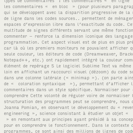
types de commentaires : les commentaires « en ligne
les commentaires « en bloc » (pour plusieurs paragra
qui se développent avec la disparition progressive de la 
de ligne dans les codes sources.. permettent de ménage
espaces d’expression libre dans l’exactitude du code. Ce
multitude de signes différents servant une même fonctio
commenter – renforce la dimension iconique des langage
programmation. Cet aspect visuel est de plus en plus pr
car là où les premiers moniteurs ne pouvaient afficher q
seule couleur, les éditeurs de code (Dreamweaver, Brack
Notepad++, etc.) ont rapidement intégré la couleur co
élément de repérage 5 Le logiciel Sublime Text va même 
loin en affichant un raccourci visuel (dézoom) du code s
dans une colonne latérale (« minimap »). (on parle ain
de « coloration syntaxique »), permettant d’afficher l
commentaires dans un style spécifique. Normaliser pour 
comprendre Cette volonté de réguler voire de normaliser 
structuration des programmes peut se comprendre, nous 
Joanna Pomian, en observant le développement du « reve
engineering », science consistant à étudier un objet « 
» en remontant aux principes ayant présidé à sa concep
pour en comprendre le fonctionnement. Dans le contexte 
programmes, ce sont ainsi des millions de lignes de cod