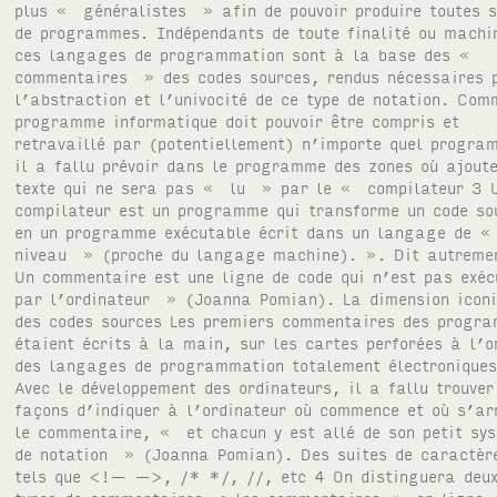
plus « généralistes » afin de pouvoir produire toutes s
de programmes. Indépendants de toute finalité ou machi
ces langages de programmation sont à la base des «
commentaires » des codes sources, rendus nécessaires 
l’abstraction et l’univocité de ce type de notation. Com
programme informatique doit pouvoir être compris et
retravaillé par (potentiellement) n’importe quel progra
il a fallu prévoir dans le programme des zones où ajout
texte qui ne sera pas « lu » par le « compilateur 3 
compilateur est un programme qui transforme un code so
en un programme exécutable écrit dans un langage de 
niveau » (proche du langage machine). ». Dit autrem
Un commentaire est une ligne de code qui n’est pas exéc
par l’ordinateur » (Joanna Pomian). La dimension icon
des codes sources Les premiers commentaires des progr
étaient écrits à la main, sur les cartes perforées à l’o
des langages de programmation totalement électronique
Avec le développement des ordinateurs, il a fallu trouver
façons d’indiquer à l’ordinateur où commence et où s’ar
le commentaire, « et chacun y est allé de son petit sy
de notation » (Joanna Pomian). Des suites de caractèr
tels que <!— —>, /* */, //, etc 4 On distinguera deu