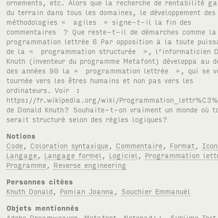
ornements, etc. Alors que la recherche de rentabilité g
du terrain dans tous les domaines, le développement des
méthodologies « agiles » signe-t-il la fin des
commentaires ? Que reste-t-il de démarches comme l
programmation lettrée 6 Par opposition à la toute puiss
de la « programmation structurée », l’informaticien 
Knuth (inventeur du programme Metafont) développa au d
des années 90 la « programmation lettrée », qui se v
tournée vers les êtres humains et non pas vers les
ordinateurs. Voir :
https://fr.wikipedia.org/wiki/Programmation_lettr%C3
de Donald Knuth? Souhaite-t-on vraiment un monde où t
serait structuré selon des règles logiques?
Notions
Code
,
Coloration syntaxique
,
Commentaire
,
Format
,
Icon
Langage
,
Langage formel
,
Logiciel
,
Programmation lett
Programme
,
Reverse engineering
Personnes citées
Knuth Donald
,
Pomian Joanna
,
Souchier Emmanuël
Objets mentionnés
Adobe Dreamweaver
,
Metafont
,
Notepad++
,
Sublime Text