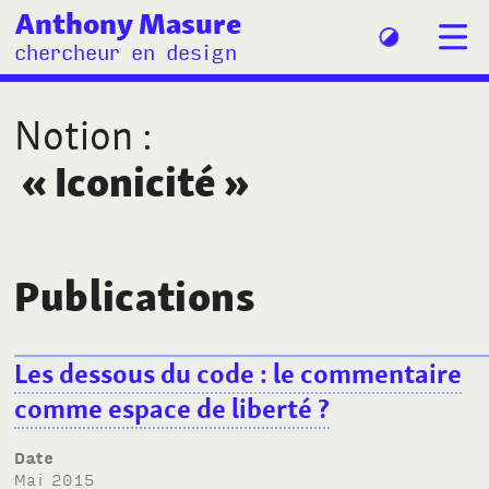
Anthony Masure
chercheur en design
Notion
:
«
Iconicité
»
Publications
Les dessous du code
: le commentaire
comme espace de liberté
?
Date
mai 2015