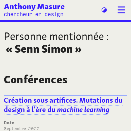
Anthony Masure
chercheur en design
Personne mentionnée
:
«
Senn Simon
»
Conférences
Création sous artifices. Mutations du
design à l’ère du
machine learning
Date
septembre 2022