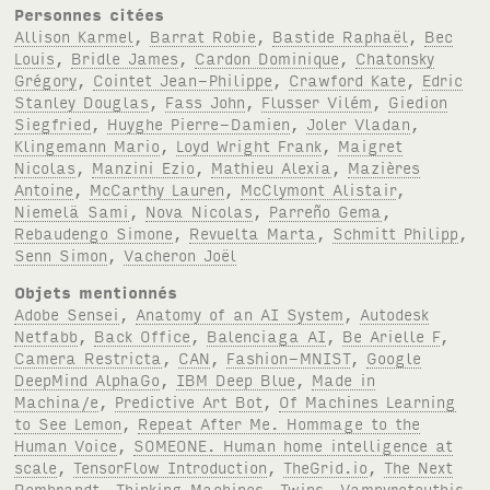
Personnes citées
Allison Karmel
,
Barrat Robie
,
Bastide Raphaël
,
Bec
Louis
,
Bridle James
,
Cardon Dominique
,
Chatonsky
Grégory
,
Cointet Jean-Philippe
,
Crawford Kate
,
Edric
Stanley Douglas
,
Fass John
,
Flusser Vilém
,
Giedion
Siegfried
,
Huyghe Pierre-Damien
,
Joler Vladan
,
Klingemann Mario
,
Loyd Wright Frank
,
Maigret
Nicolas
,
Manzini Ezio
,
Mathieu Alexia
,
Mazières
Antoine
,
McCarthy Lauren
,
McClymont Alistair
,
Niemelä Sami
,
Nova Nicolas
,
Parreño Gema
,
Rebaudengo Simone
,
Revuelta Marta
,
Schmitt Philipp
,
Senn Simon
,
Vacheron Joël
Objets mentionnés
Adobe Sensei
,
Anatomy of an AI System
,
Autodesk
Netfabb
,
Back Office
,
Balenciaga AI
,
Be Arielle F
,
Camera Restricta
,
CAN
,
Fashion-MNIST
,
Google
DeepMind AlphaGo
,
IBM Deep Blue
,
Made in
Machina/e
,
Predictive Art Bot
,
Of Machines Learning
to See Lemon
,
Repeat After Me. Hommage to the
Human Voice
,
SOMEONE. Human home intelligence at
scale
,
TensorFlow Introduction
,
TheGrid.io
,
The Next
Rembrandt
,
Thinking Machines
,
Twins
,
Vampyroteuthis