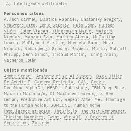
IA
,
Intelligence artificielle
Personnes citées
Allison Karmel
,
Bastide Raphaël
,
Chatonsky Grégory
,
Crawford Kate
,
Edric Stanley
,
Fass John
,
Flusser
Vilém
,
Joler Vladan
,
Klingemann Mario
,
Maigret
Nicolas
,
Manzini Ezio
,
Mathieu Alexia
,
McCartthy
Lauren
,
McClymont Alistair
,
Niemelä Sami
,
Nova
Nicolas
,
Rebaudengo Simone
,
Revuelta Marta
,
Schmitt
Philipp
,
Senn Simon
,
Tricaud Martin
,
Turing Alain
,
Vacheron Jolër
Objets mentionnés
Adobe Sensei
,
Anatomy of an AI System
,
Back Office
,
Be Arielle F
,
Camera Restricta
,
CAN
,
Google
DeepMind AlphaGo
,
HEAD - Publishing
,
IBM Deep BLue
,
Made in Machina/e
,
Of Machines Learning to See
Lemon
,
Predictive Art Bot
,
Repeat After Me. Hommage
to the Human voice
,
SOMEONE. human home
intelligence at scale
,
TheGrid.io
,
The Next Rembrandt
,
Thinking Machines
,
Twins
,
Wix ADI
,
X Degrees of
Separation
,
Zalando