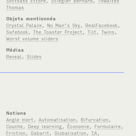
Sottsass Ettore
,
Stiegler Bernard
,
Thwaites
Thomas
Objets mentionnés
Crystal Palace
,
No Man’s Sky
,
RealFacebook
,
Safebook
,
The Toaster Project
,
Tilt
,
Twins
,
Worst volume sliders
Médias
Reveal
,
Slides
Notions
Angle mort
,
Automatisation
,
Bifurcation
,
Couche
,
Deep learning
,
Économie
,
Formulaire
,
Friction
,
Gabarit
,
Globalisation
,
IA
,