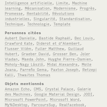
Intelligence artificielle
,
Limite
,
Machine
learning
,
Mécanisation
,
Modernisme
,
Progrès
,
Promesse
,
Rentabilité
,
Révolutions
industrielles
,
Singularité
,
Standardisation
,
Technique
,
Technologie
,
Template
Personnes citées
Aubert Danielle
,
Bastide Raphaël
,
Bec Louis
,
Crawford Kate
,
Diderot et d’Alembert
,
Flusser Vilém
,
Fuller Matthew
,
Guillaud
Hubert
,
Graeber David
,
Grosser Ben
,
Joler
Vladan
,
Maeda John
,
Huyghe Pierre-Damien
,
Moholy-Nagy László
,
Midal Alexandra
,
Molle
Joana
,
Parreño Gema
,
Paxton Joseph
,
Retzepi
Kalli
,
Thwaites Thomas
Objets mentionnés
Amazon Echo
,
CMS
,
Crystal Palace
,
Galerie
des Machines
,
Google Material Design
,
JODI
,
Microsoft PowerPoint
,
Microsoft Word
,
My%Desktop
,
ParcoursSup
,
Realfacebook
,