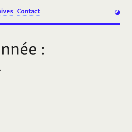
hives
Contact
onnée
:
»