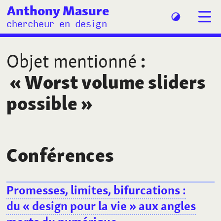
Anthony Masure
chercheur en design
Objet mentionné
:
«
Worst volume sliders
possible
»
Conférences
Promesses, limites, bifurcations
:
du «
design pour la vie
» aux angles