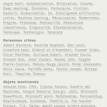
Angle mort
,
Automatisation
,
Bifurcation
,
Couche
,
Deep learning
,
Économie
,
Formulaire
,
Friction
,
Gabarit
,
Globalisation
,
IA
,
Intelligence artificielle
,
Limite
,
Machine learning
,
Mécanisation
,
Modernisme
,
Progrès
,
Promesse
,
Rentabilité
,
Révolutions
industrielles
,
Singularité
,
Standardisation
,
Technique
,
Technologie
,
Template
Personnes citées
Aubert Danielle
,
Bastide Raphaël
,
Bec Louis
,
Crawford Kate
,
Diderot et d’Alembert
,
Flusser Vilém
,
Fuller Matthew
,
Guillaud Hubert
,
Graeber David
,
Grosser Ben
,
Joler Vladan
,
Maeda John
,
Huyghe
Pierre-Damien
,
Moholy-Nagy László
,
Midal Alexandra
,
Molle Joana
,
Parreño Gema
,
Paxton Joseph
,
Retzepi
Kalli
,
Thwaites Thomas
Objets mentionnés
Amazon Echo
,
CMS
,
Crystal Palace
,
Galerie des
Machines
,
Google Material Design
,
JODI
,
Microsoft
PowerPoint
,
Microsoft Word
,
My%Desktop
,
ParcoursSup
,
Realfacebook
,
Safebook
,
TheGrid.io
,
The Toaster
Project
,
Tilt
,
Twins
,
Worst volume sliders possible
,