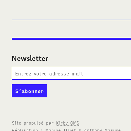
Newsletter
Site propulsé par
Kirby
CMS
Réalisation : Marine Illiet
&
Anthony Masure