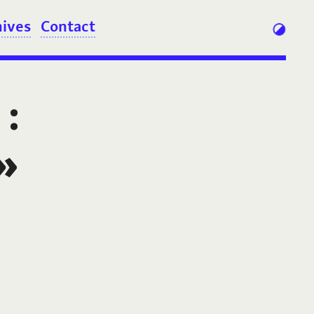
hives
Contact
:
»