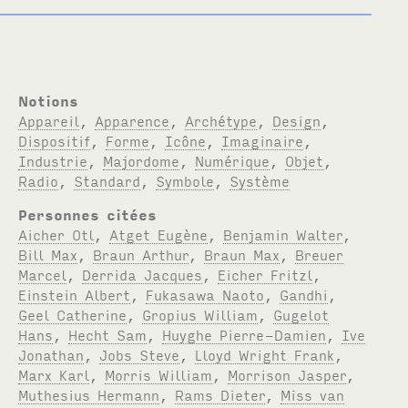
Notions
Appareil
,
Apparence
,
Archétype
,
Design
,
Dispositif
,
Forme
,
Icône
,
Imaginaire
,
Industrie
,
Majordome
,
Numérique
,
Objet
,
Radio
,
Standard
,
Symbole
,
Système
Personnes citées
Aicher Otl
,
Atget Eugène
,
Benjamin Walter
,
Bill Max
,
Braun Arthur
,
Braun Max
,
Breuer
Marcel
,
Derrida Jacques
,
Eicher Fritzl
,
Einstein Albert
,
Fukasawa Naoto
,
Gandhi
,
Geel Catherine
,
Gropius William
,
Gugelot
Hans
,
Hecht Sam
,
Huyghe Pierre-Damien
,
Ive
Jonathan
,
Jobs Steve
,
Lloyd Wright Frank
,
Marx Karl
,
Morris William
,
Morrison Jasper
,
Muthesius Hermann
,
Rams Dieter
,
Miss van