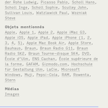
der Rohe Ludwig
,
Picasso Pablo
,
Scholl Hans
,
Scholl Inge
,
Scholl Sophie
,
Sculley John
,
Sullivan Louis
,
Watzlawick Paul
,
Wozniak
Steve
Objets mentionnés
Apple
,
Apple 1
,
Apple 2
,
Apple iMac G3
,
Apple iOS
,
Apple iPad
,
Apple iPhone (1
,
2
,
3
,
4
,
5)
,
Apple Mac Book Air
,
Apple Store
,
Bauhaus
,
Braun
,
Braun Radio G11
,
Braun
Radio SK2
,
Braun Tourne-disque SK4
,
DVD
,
École d’Ulm
,
ENS Cachan
,
École supérieure de
la forme
,
GAFAM
,
Gizmodo.com
,
Hochschule
für Gestaltung Ulm
,
LaCie
,
Microsoft
Windows
,
Muji
,
Pepsi-Cola
,
RAM
,
Rowenta
,
Stern
Médias
Images