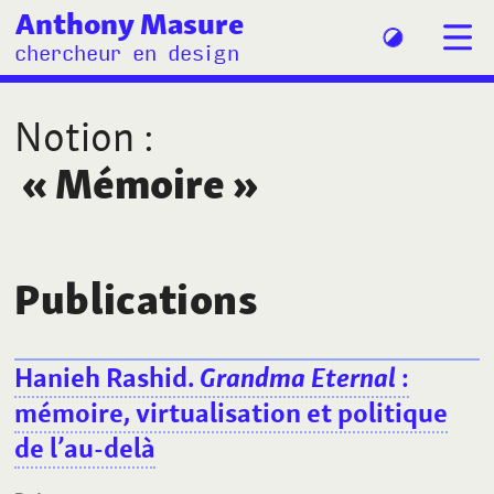
Anthony Masure
chercheur en design
Notion
:
«
Mémoire
»
Publications
Hanieh Rashid.
Grandma Eternal
:
mémoire, virtualisation et politique
de l’au-delà