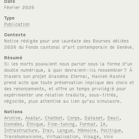
Date
février 2026
Type
Publication
Contexte
Notice rédigée pour une lauréate des Bourses déliées
2026 du Fonds cantonal d’art contemporain de Genève.
Résumé
Si les morts pouvaient nous parler sous la forme d’un
double numérique, à quoi devraient-ils ressembler
? À
travers son projet
Grandma Eternal
, Hanieh Rashid
prend acte que toute préservation implique des choix et
des renoncements, et offre un temps privilégié pour
expérimenter une relation traduite, sous-titrée,
négociée, plus attentive au lien qu’au simulacre.
Notions
Archive
,
Avatar
,
Chatbot
,
Corps
,
Dataset
,
Deuil
,
Données
,
Éthique
,
Fine-tuning
,
Format
,
IA
,
Infrastructure
,
Iran
,
Langue
,
Mémoire
,
Politique
,
Transhumanisme
,
Virtualisation
,
Visage
,
Voix