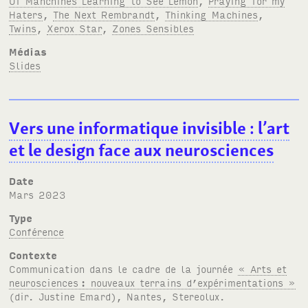
Of Manchines Learning to See Lemon
,
Praying for my
Haters
,
The Next Rembrandt
,
Thinking Machines
,
Twins
,
Xerox Star
,
Zones Sensibles
Médias
Slides
Vers une informatique invisible
: l’art
et le design face aux neurosciences
Date
mars 2023
Type
Conférence
Contexte
Communication dans le cadre de la journée
« Arts et
neurosciences
: nouveaux terrains d’expérimentations »
(dir. Justine Emard), Nantes, Stereolux.