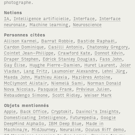
photographe.
Notions
IA
,
Intelligence artificielle
,
Interface
,
Interface
neuronale
,
Machine learning
,
Neuroscience
Personnes citées
Allison Karmel
,
Barrat Robbie
,
Bastide Raphaël
,
Cardon Dominique
,
Casilli Antonio
,
Chatonsky Gregory
,
Cointet Jean-Philippe
,
Crawford Kate
,
Donnot Kévin
,
Draper Stephen
,
Edrick Stanley Douglas
,
Fass John
,
Gay Élise
,
Huyghe Pierre-Damien
,
Huret Laurent
,
Joler
Vladan
,
Lang Fritz
,
Laumonier Alexandre
,
Lehni Jürg
,
Maeda John
,
Mathieu Alexia
,
Mazières Antoine
,
McClymont Alistair
,
Niemelä Sami
,
Norman Donald
Nova Nicolas
,
Pasquale Frank
,
Prévieux Julien
,
Rebaudengo Simone
,
Scott Ridley
,
Weiser Mark
Objets mentionnés
Apple
,
Back Office
,
Cryptokit
,
Davinci's Insights
,
Domesticating Intelligence
,
Futurepedia
,
Google
DeepMind AlphaGo
,
IBM Deep Blue
,
Made in
Machina/e
,
MidJourney
,
Neuralink
,
Oculus Riff demo
,