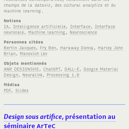
champs de la
dataviz
, des
cultural analytics
et du
machine learning
.
Notions
IA
,
Intelligence artificielle
,
Interface
,
Interface
neuronale
,
Machine learning
,
Neuroscience
Personnes citées
Bertin Jacques
,
Fry Ben
,
Haraway Donna
,
Harley John
Brian
,
Manovich Lev
Objets mentionnés
ANR DESIGNSHS
,
ChatGPT
,
DALL-E
,
Google Material
Design
,
Neuralink
,
Processing 1.0
Médias
PDF
,
Slides
Design sous artifice
, présentation au
séminaire
A
r
T
e
C