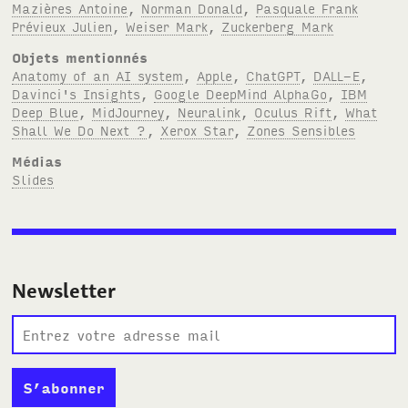
Mazières Antoine
,
Norman Donald
,
Pasquale Frank
Prévieux Julien
,
Weiser Mark
,
Zuckerberg Mark
Objets mentionnés
Anatomy of an AI system
,
Apple
,
ChatGPT
,
DALL-E
,
Davinci's Insights
,
Google DeepMind AlphaGo
,
IBM
Deep Blue
,
MidJourney
,
Neuralink
,
Oculus Rift
,
What
Shall We Do Next ?
,
Xerox Star
,
Zones Sensibles
Médias
Slides
Newsletter