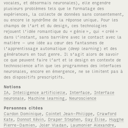
vocales, et désormais neuronales), elle engendre
plusieurs problèmes tels que le formatage des
expériences, la collecte de données sans consentement,
ou encore le syndrôme de la réponse unique. Pour les
champs de l’art et du design, ces technologies
rejouent l’idée romantique du «
génie
», qui «
créé
»
dans l’instant, sans barrière avec le contact avec la
matière – une idée au cœur des fantasmes de
l’apprentissage automatique (
deep learning
) et des
générateurs en tout genre. Il s’agit alors de savoir
ce que peuvent faire l’art et le design en contexte de
technoscience afin que les programmes des interfaces
neuronales, encore en émergence, ne se limitent pas à
des dispositifs prescriptifs.
Notions
IA
,
Intelligence artificielle
,
Interface
,
Interface
neuronale
,
Machine learning
,
Neuroscience
Personnes citées
Cardon Dominique
,
Cointet Jean-Philippe
,
Crawford
Kate
,
Donnot Kévin
,
Draper Stephen
,
Gay Élise
,
Huyghe
Pierre-Damien
,
Joler Vladan
,
Laumonier Alexandre
,