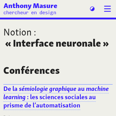
Anthony Masure
chercheur en design
Notion
:
«
Interface neuronale
»
Conférences
De la
sémiologie graphique
au
machine
learning
: les sciences sociales au
prisme de l’automatisation