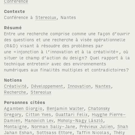
Conférence
Contexte
Conférence à
Stereolux
, Nantes
Résumé
Entre une recherche comprise comme une façon d’ouvrir
des questions et une recherche à visée opérationnelle
(
R&D
) visant à résoudre des problèmes par
une «injonction à l’innovation et à la créativité», où
situer le champ d’action du design? Quel rapport à la
technique entretenir avec des environnements
numériques aux finalités multiples et contradictoires?
Notions
Créativité
,
Développement
,
Innovation
,
Nantes
,
Recherche
,
Stereolux
Personnes citées
Agamben Giorgio
,
Benjamin Walter
,
Chatonsky
Gregory
,
Citton Yves
,
Guattari Felix
,
Huyghe Pierre-
Damien
,
Manovich Lev
,
Moholy-Nagy László
,
Montaigne
,
Norman Sally-Jane
,
Prévieux Julien
,
Shah
Jahan Eshan
,
Sottsass Ettore
,
Taffin Nicolas
,
Thély