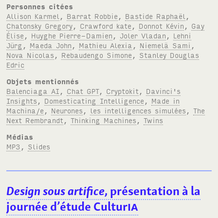
Personnes citées
Allison Karmel
,
Barrat Robbie
,
Bastide Raphaël
,
Chatonsky Gregory
,
Crawford kate
,
Donnot Kévin
,
Gay
Élise
,
Huyghe Pierre-Damien
,
Joler Vladan
,
Lehni
Jürg
,
Maeda John
,
Mathieu Alexia
,
Niemelä Sami
,
Nova Nicolas
,
Rebaudengo Simone
,
Stanley Douglas
Edric
Objets mentionnés
Balenciaga AI
,
Chat GPT
,
Cryptokit
,
Davinci's
Insights
,
Domesticating Intelligence
,
Made in
Machina/e
,
Neurones
,
les intelligences simulées
,
The
Next Rembrandt
,
Thinking Machines
,
Twins
Médias
MP3
,
Slides
Design sous artifice
, présentation à la
journée d’étude Cultur
IA