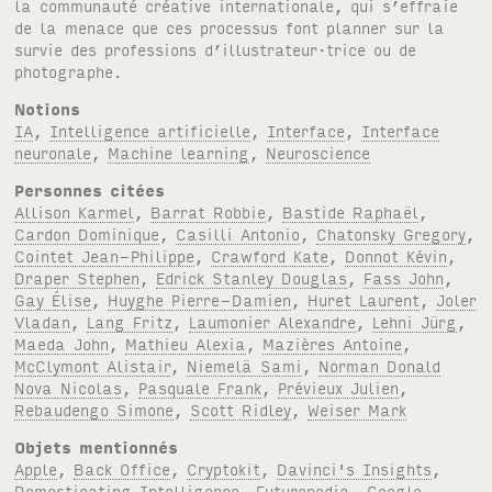
la communauté créative internationale, qui s’effraie
de la menace que ces processus font planner sur la
survie des professions d’illustrateur·trice ou de
photographe.
Notions
IA
,
Intelligence artificielle
,
Interface
,
Interface
neuronale
,
Machine learning
,
Neuroscience
Personnes citées
Allison Karmel
,
Barrat Robbie
,
Bastide Raphaël
,
Cardon Dominique
,
Casilli Antonio
,
Chatonsky Gregory
,
Cointet Jean-Philippe
,
Crawford Kate
,
Donnot Kévin
,
Draper Stephen
,
Edrick Stanley Douglas
,
Fass John
,
Gay Élise
,
Huyghe Pierre-Damien
,
Huret Laurent
,
Joler
Vladan
,
Lang Fritz
,
Laumonier Alexandre
,
Lehni Jürg
,
Maeda John
,
Mathieu Alexia
,
Mazières Antoine
,
McClymont Alistair
,
Niemelä Sami
,
Norman Donald
Nova Nicolas
,
Pasquale Frank
,
Prévieux Julien
,
Rebaudengo Simone
,
Scott Ridley
,
Weiser Mark
Objets mentionnés
Apple
,
Back Office
,
Cryptokit
,
Davinci's Insights
,
Domesticating Intelligence
,
Futurepedia
,
Google