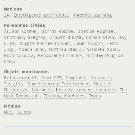
Notions
IA
,
Intelligence artificielle
,
Machine learning
Personnes citées
Allison Karmel
,
Barrat Robbie
,
Bastide Raphaël
,
Chatonsky Gregory
,
Crawford kate
,
Donnot Kévin
,
Gay
Élise
,
Huyghe Pierre-Damien
,
Joler Vladan
,
Lehni
Jürg
,
Maeda John
,
Mathieu Alexia
,
Niemelä Sami
,
Nova Nicolas
,
Rebaudengo Simone
,
Stanley Douglas
Edric
Objets mentionnés
Balenciaga AI
,
Chat GPT
,
Cryptokit
,
Davinci's
Insights
,
Domesticating Intelligence
,
Made in
Machina/e
,
Neurones
,
les intelligences simulées
,
The
Next Rembrandt
,
Thinking Machines
,
Twins
Médias
MP3
,
Slides