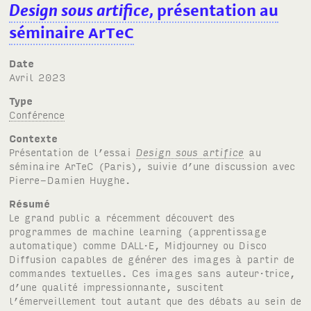
Design sous artifice
, présentation au
séminaire
A
r
T
e
C
Date
avril 2023
Type
Conférence
Contexte
Présentation de l’essai
Design sous artifice
au
séminaire
A
r
T
e
C
(Paris), suivie d’une discussion avec
Pierre-Damien Huyghe.
Résumé
Le grand public a récemment découvert des
programmes de machine learning (apprentissage
automatique) comme
DALL·E
, Midjourney ou Disco
Diffusion capables de générer des images à partir de
commandes textuelles. Ces images sans auteur·trice,
d’une qualité impressionnante, suscitent
l’émerveillement tout autant que des débats au sein de