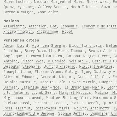
Notions
Algorithme
,
Attention
,
Bot
,
Économie
,
Économie de l’att
Programmation
,
Programme
,
Robot
Personnes citées
Abram David
,
Agamben Giorgio
,
Baudrillard Jean
,
Belle
Jonathan
,
Berry David M.
,
Berns Thomas
,
Branzi Andrea
Angélique
,
Carnevali Barbara
,
Cassou-Noguès Pierre
,
C
Antoine
,
Citton Yves
,
« Comité invisible »
,
Deleuze Gill
Degoutin Stéphane
,
Dumond Frédéric
,
Flaubert Gustave
,
fleuryfontaine
,
Flusser Vilém
,
Galligo Igor
,
Galloway Al
Glissant Edouard
,
Gourault Nicolas
,
Guess Jeff
,
Guez E
Heinich Nathalie
,
Horellou Loïc
,
Howse Martin
,
Huyghe P
Damien
,
Lafargue Jean-Noël
,
Le Brusq Lou-Maria
,
Lech
Lilti Antoine
,
Lovink Geert
,
Maigret Nicolas
,
McLuhan Ma
Mignonneau Laurent
,
Moulier-Boutang Yann
,
Nakamoto S
Parikka Jussi
,
Perconte Jacques
,
Plateus Benoît
,
Quinz 
Rosa Hartmut
,
Roszkowska Maria
,
Rouvroy Antoinette
,
r
Saint-Loubert Bié Jérôme
,
Sconce Jeffrey
,
Sommerer Chr