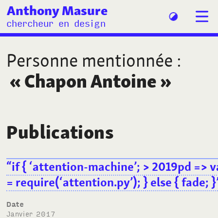
Anthony Masure
chercheur en design
Personne mentionnée
:
«
Chapon Antoine
»
Publications
“if { ‘attention-machine’; > 2019pd => v
= require(‘attention.py’); } else { fade; 
Date
janvier 2017