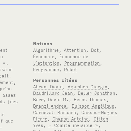
Notions
). Il avait suffi d’apprendre au logiciel à détourner les finalités de la machinerie capitaliste : au lieu de vendre des promesses d’attention vivante par compilation des traces d’attention morte, le bug absorberait de l’attention machinique pour la faire imploser sur elle-même. Cette autophagie attentionnelle ne faisait en fait qu’exprimer [goto == Deleuze sur Spinoza] la dynamique essentielle du capitalisme médiatique. Quel principe ? RUN: “au-delà d’un seuil très bas de conde
Algorithme
,
Attention
,
Bot
,
Économie
,
Économie de
l’attention
,
Programmation
,
Programme
,
Robot
Personnes citées
Abram David
,
Agamben Giorgio
,
Baudrillard Jean
,
Beller Jonathan
,
Berry David M.
,
Berns Thomas
,
Branzi Andrea
,
Buisson Angélique
,
Carnevali Barbara
,
Cassou-Noguès
Pierre
,
Chapon Antoine
,
Citton
Yves
,
« Comité invisible »
,