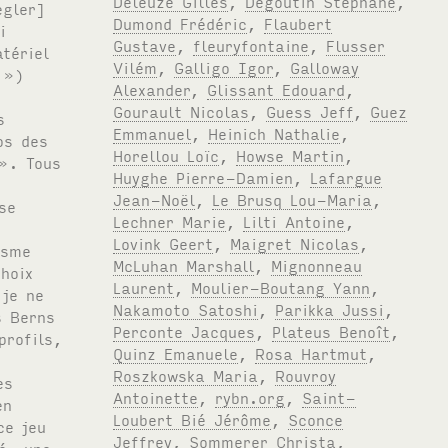
Deleuze Gilles
,
Degoutin Stéphane
,
Dumond Frédéric
,
Flaubert
Gustave
,
fleuryfontaine
,
Flusser
Vilém
,
Galligo Igor
,
Galloway
Alexander
,
Glissant Edouard
,
Gourault Nicolas
,
Guess Jeff
,
Guez
Emmanuel
,
Heinich Nathalie
,
Horellou Loïc
,
Howse Martin
,
Huyghe Pierre-Damien
,
Lafargue
Jean-Noël
,
Le Brusq Lou-Maria
,
Lechner Marie
,
Lilti Antoine
,
Lovink Geert
,
Maigret Nicolas
,
McLuhan Marshall
,
Mignonneau
Laurent
,
Moulier-Boutang Yann
,
Nakamoto Satoshi
,
Parikka Jussi
,
Perconte Jacques
,
Plateus Benoît
,
Quinz Emanuele
,
Rosa Hartmut
,
Roszkowska Maria
,
Rouvroy
Antoinette
,
rybn.org
,
Saint-
Loubert Bié Jérôme
,
Sconce
Jeffrey
,
Sommerer Christa
,