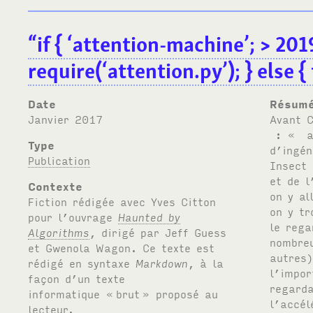
“if { ‘attention-machine’; > 20
require(‘attention.py’); } else {
Date
Résum
janvier 2017
Avant C’était devenu le règne des boules de neige. Ils disaient : « attracteurs ». Quelqu’un lançait un truc. Avec un peu d’ingéniosité et beaucoup de chance, ça faisait du « buzz ». Insect media [goto == Jussi Parikka] : la dynamique de l’essaim et de l’essaimage. Ça agglomérait, ça coagulait, ça agrégeait, on y allait voir parce que les autres y allaient voir. Et forcément, on y trouvait quelque chose. Ça devenait intéressant parce qu’on le regardait assez longtemps [goto == Gustave Flaubert] ou assez nombreux [goto == Jonathan Beller]. Mais ce sont les regards (des autres) qui nous faisaient voir (et valoriser), plutôt que l’importance de la chose pour nous. Je regardais parce qu’ils regardaient. On regardait. Rien de très nouveau en soi. Sauf que l’accélération [goto == Hartmut Rosa], l’extension [goto == Marshall McLuhan] et l’intensification [goto == Bernard Stiegler] produisaient ensemble des effets d’emballements inédits, qui déconnectaient dramatiquement l’organisme de son milieu matériel [goto == David Abram]. Le numérique réflexif (« web 2.0 ») avait colonisé les dynamiques de « publics » avec des comportements de « foules
Type
Publication
Contexte
Fiction rédigée avec Yves Citton
pour l’ouvrage
Haunted by
Algorithms
, dirigé par Jeff Guess
et Gwenola Wagon. Ce texte est
rédigé en syntaxe
Markdown
, à la
façon d’un texte
informatique «
brut
» proposé au
lecteur.