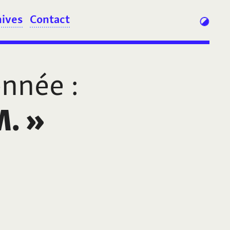
hives
Contact
onnée
:
M.
»