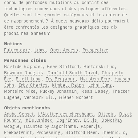
connu de profondes mutations au contact des
technologies numériques et des pratiques afférentes.
Quelles sont les grandes catégories et les enjeux de
ce rapprochement
? À quels nouveaux défis pourraient
être confrontés les designers graphiques ces dix
prochaines années
?
Notions
Futurologie
,
Libre
,
Open Access
,
Prospective
Personnes citées
Bastide Raphaël
,
Beer Stafford
,
Boltanski Luc
,
Bowman Douglas
,
Canfield Smith David
,
Chiapello
Ève
,
Eliott Luba
,
Fry Benjamin
,
Harslem Eric
,
Hudson
John
,
Irby Charles
,
Kimball Ralph
,
Lehni Jürg
,
Monteiro Mike
,
Puckey Jonathan
,
Reas Casey
,
Thacker
Eugene
,
Verplank Bill
,
Wiener Norbert
Objets mentionnés
Adobe Sensei
,
L'Atelier des chercheurs
,
Bitcoin
,
Black
Foundry
,
#Bullshidex
,
Cog'Innov
,
D3.js
,
DoNotPay
Google
,
Haunted by algorithms
,
Paper.js
,
PrePostPrint
,
Processing
,
Stafford Beer
,
TheGrid.io
,