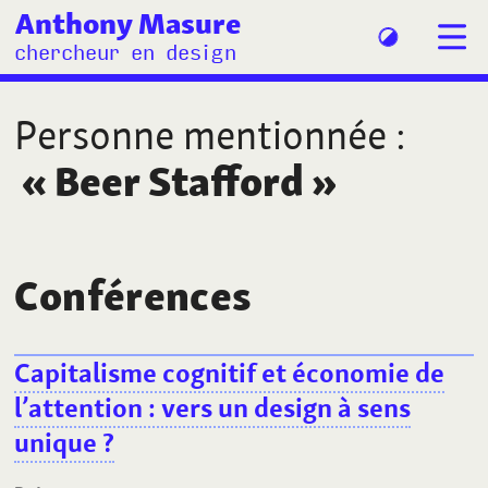
Anthony Masure
chercheur en design
Personne mentionnée
:
«
Beer Stafford
»
Conférences
Capitalisme cognitif et économie de
l’attention
: vers un design à sens
unique
?