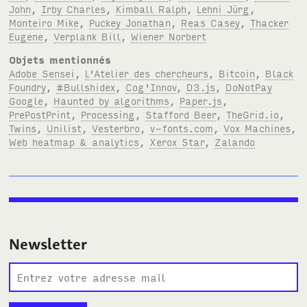
John
,
Irby Charles
,
Kimball Ralph
,
Lehni Jürg
,
Monteiro Mike
,
Puckey Jonathan
,
Reas Casey
,
Thacker
Eugene
,
Verplank Bill
,
Wiener Norbert
Objets mentionnés
Adobe Sensei
,
L'Atelier des chercheurs
,
Bitcoin
,
Black
Foundry
,
#Bullshidex
,
Cog'Innov
,
D3.js
,
DoNotPay
Google
,
Haunted by algorithms
,
Paper.js
,
PrePostPrint
,
Processing
,
Stafford Beer
,
TheGrid.io
,
Twins
,
Unilist
,
Vesterbro
,
v-fonts.com
,
Vox Machines
,
Web heatmap & analytics
,
Xerox Star
,
Zalando
Newsletter