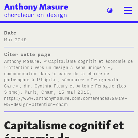
Anthony Masure
chercheur en design
Date
mai 2019
Citer cette page
Anthony Masure, «
Capitalisme cognitif et économie de
l’attention
: vers un design à sens unique
?
»,
communication dans le cadre de la chaire de
philosophie à l’hôpital, séminaire «
Design with
Care
», dir. Cynthia Fleury et Antoine Fenoglio (Les
Sismo), Paris, Cnam, 15 mai 2019,
https://www.anthonymasure.com/conferences/2019-
05-design-attention-cnam
Capitalisme cognitif et