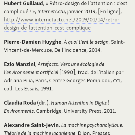
Hubert Guillaud
, «
Rétro-design de l’attention
: c’est
compliqué
!
»,
InternetActu
, janvier 2019, [En ligne],
http://www.internetactu.net/2019/01/14/retro-
design-de-lattention-cest-complique
Pierre-Damien Huyghe
,
À quoi tient le design
, Saint-
Vincent-de-Mercuze, De l’Incidence, 2014.
Ezio Manzini
,
Artefacts. Vers une écologie de
l’environnement artificiel
[1990], trad. de l’italien par
Adriana Pilia, Paris, Centre Georges Pompidou,
CCI
,
coll. Les Essais, 1991.
Claudia Roda
(dir.),
Human Attention in Digital
Environments
, Cambridge, University Press, 2011.
Alexandre Saint-Jevin
,
La machine psychanalytique.
Théorie de la machine lacanienne
, Dijon, Presses