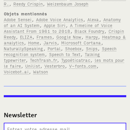
R.
,
Reedy Crispin
,
Weizenbaum Joseph
Objets mentionnés
Adobe Sensei
,
Adobe Voice Analytics
,
Alexa
,
Anatomy
of an AI System
,
Apple Siri
,
A Timeline of Voice
Assistant From 1961 to 2018
,
Black Foundry
,
Crispin
Reedy
,
ELIZA
,
Frames
,
Google Now
,
Harpy
,
Heatmap &
analytics
,
Home
,
Jarvis
,
Microsoft Cortana
,
NaturallySpeaking
,
Portal
,
Shoebox
,
Snips
,
Speech
recognition system
,
Speech to Text
,
Talking
typewriter
,
TechTrash.fr
,
Typoéticatrac
,
les mots pour
le faire
,
Unilist
,
Vesterbro
,
V-fonts.com
,
Voicebot.ai
,
Watson
Newsletter