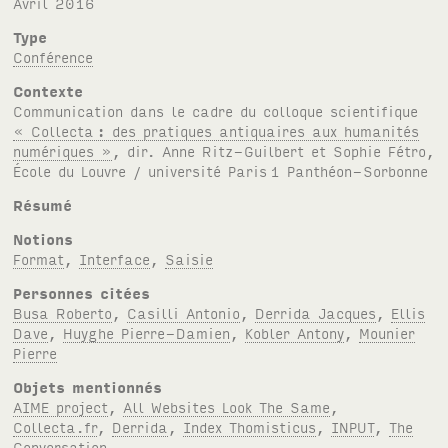
avril 2016
Type
Conférence
Contexte
Communication dans le cadre du colloque scientifique
« Collecta
: des pratiques antiquaires aux humanités
numériques »
, dir. Anne Ritz-Guilbert et Sophie Fétro,
École du Louvre / université Paris
1 Panthéon-Sorbonne
Résumé
Notions
Format
,
Interface
,
Saisie
Personnes citées
Busa Roberto
,
Casilli Antonio
,
Derrida Jacques
,
Ellis
Dave
,
Huyghe Pierre-Damien
,
Kobler Antony
,
Mounier
Pierre
Objets mentionnés
AIME project
,
All Websites Look The Same
,
Collecta.fr
,
Derrida
,
Index Thomisticus
,
INPUT
,
The
Conversation