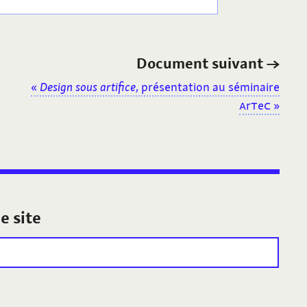
Document suivant
→
«
Design sous artifice
, présentation au séminaire
A
r
T
e
C
»
e site