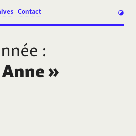
hives
Contact
onnée
:
o Anne
»