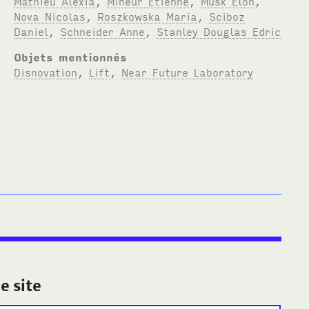
Mathieu Alexia
,
Mineur Etienne
,
Musk Elon
,
Nova Nicolas
,
Roszkowska Maria
,
Sciboz
Daniel
,
Schneider Anne
,
Stanley Douglas Edric
Objets mentionnés
Disnovation
,
Lift
,
Near Future Laboratory
e site