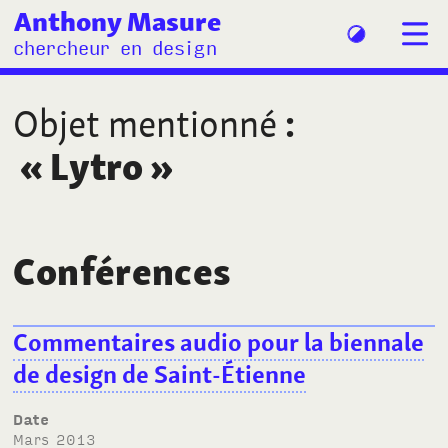
Anthony Masure
chercheur en design
Objet mentionné
:
«
Lytro
»
Conférences
Commentaires audio pour la biennale
de design de Saint-Étienne
Date
mars 2013