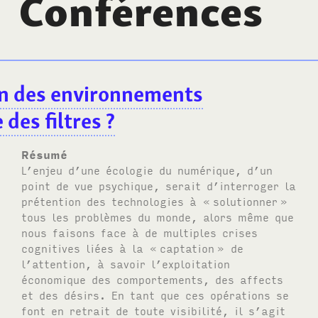
Conférences
ign des environnements
 des filtres
?
Résumé
L’enjeu d’une écologie du numérique, d’un
point de vue psychique, serait d’interroger la
prétention des technologies à «
solutionner
»
tous les problèmes du monde, alors même que
nous faisons face à de multiples crises
cognitives liées à la «
captation
» de
l’attention, à savoir l’exploitation
économique des comportements, des affects
et des désirs. En tant que ces opérations se
font en retrait de toute visibilité, il s’agit