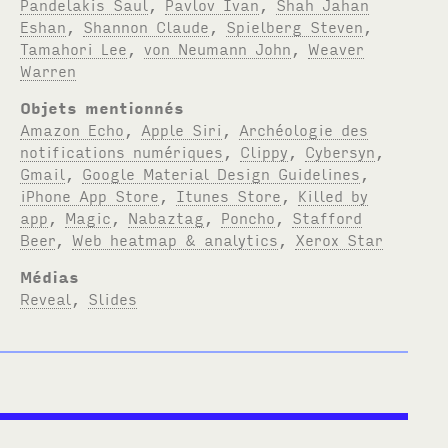
Pandelakis Saul
,
Pavlov Ivan
,
Shah Jahan
Eshan
,
Shannon Claude
,
Spielberg Steven
,
Tamahori Lee
,
von Neumann John
,
Weaver
Warren
Objets mentionnés
Amazon Echo
,
Apple Siri
,
Archéologie des
notifications numériques
,
Clippy
,
Cybersyn
,
Gmail
,
Google Material Design Guidelines
,
iPhone App Store
,
Itunes Store
,
Killed by
app
,
Magic
,
Nabaztag
,
Poncho
,
Stafford
Beer
,
Web heatmap & analytics
,
Xerox Star
Médias
Reveal
,
Slides