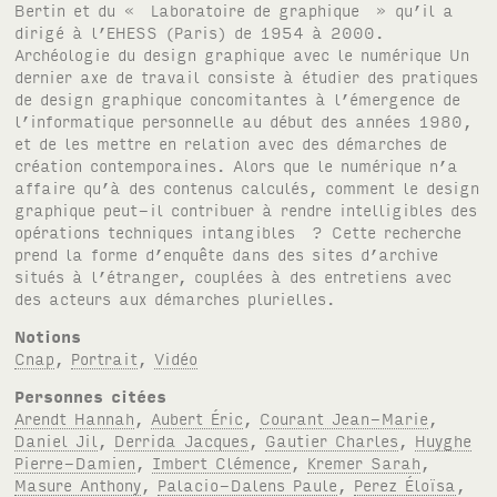
Bertin et du « Laboratoire de graphique » qu’il a
dirigé à l’EHESS (Paris) de 1954 à 2000.
Archéologie du design graphique avec le numérique Un
dernier axe de travail consiste à étudier des pratiques
de design graphique concomitantes à l’émergence de
l’informatique personnelle au début des années 1980,
et de les mettre en relation avec des démarches de
création contemporaines. Alors que le numérique n’a
affaire qu’à des contenus calculés, comment le design
graphique peut-il contribuer à rendre intelligibles des
opérations techniques intangibles ? Cette recherche
prend la forme d’enquête dans des sites d’archive
situés à l’étranger, couplées à des entretiens avec
des acteurs aux démarches plurielles.
Notions
Cnap
,
Portrait
,
Vidéo
Personnes citées
Arendt Hannah
,
Aubert Éric
,
Courant Jean-Marie
,
Daniel Jil
,
Derrida Jacques
,
Gautier Charles
,
Huyghe
Pierre-Damien
,
Imbert Clémence
,
Kremer Sarah
,
Masure Anthony
,
Palacio-Dalens Paule
,
Perez Éloïsa
,