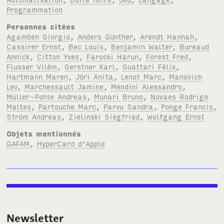
Programmation
Personnes citées
Agamben Giorgio
,
Anders Günther
,
Arendt Hannah
,
Cassirer Ernst
,
Bec Louis
,
Benjamin Walter
,
Bureaud
Annick
,
Citton Yves
,
Farocki Harun
,
Forest Fred
,
Flusser Vilém
,
Gerstner Karl
,
Guattari Félix
,
Hartmann Maren
,
Jóri Anita
,
Lenot Marc
,
Manovich
Lev
,
Marchessault Jamine
,
Mendini Alessandro
,
Müller-Pohle Andreas
,
Munari Bruno
,
Novaes Rodrigo
Maltes
,
Partouche Marc
,
Parvu Sandra
,
Ponge Francis
,
Ström Andreas
,
Zielinski Siegfried
,
Wolfgang Ernst
Objets mentionnés
GAFAM
,
HyperCard d’Apple
Newsletter