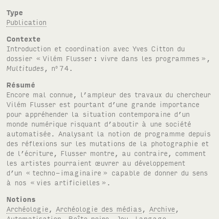
Type
Publication
Contexte
Introduction et coordination avec Yves Citton du
dossier «
Vilém Flusser
: vivre dans les programmes
»,
Multitudes
, n
74.
o
Résumé
Encore mal connue, l’ampleur des travaux du chercheur
Vilém Flusser est pourtant d’une grande importance
pour appréhender la situation contemporaine d’un
monde numérique risquant d’aboutir à une société
automatisée. Analysant la notion de programme depuis
des réflexions sur les mutations de la photographie et
de l’écriture, Flusser montre, au contraire, comment
les artistes pourraient œuvrer au développement
d’un «
techno-imaginaire
» capable de donner du sens
à nos «
vies artificielles
».
Notions
Archéologie
,
Archéologie des médias
,
Archive
,
Automatisation
,
Boîte noire
,
Jeu
,
Langage
,