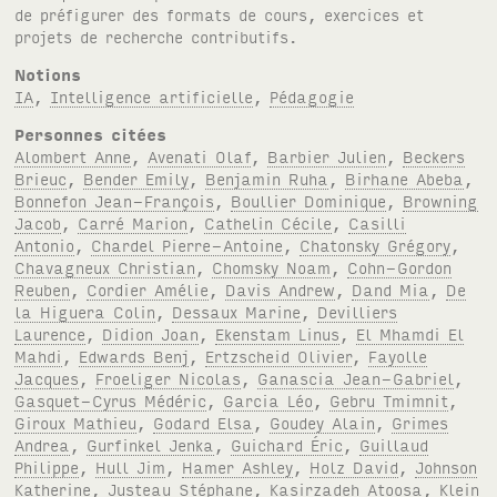
de préfigurer des formats de cours, exercices et
projets de recherche contributifs.
Notions
IA
,
Intelligence artificielle
,
Pédagogie
Personnes citées
Alombert Anne
,
Avenati Olaf
,
Barbier Julien
,
Beckers
Brieuc
,
Bender Emily
,
Benjamin Ruha
,
Birhane Abeba
,
Bonnefon Jean-François
,
Boullier Dominique
,
Browning
Jacob
,
Carré Marion
,
Cathelin Cécile
,
Casilli
Antonio
,
Chardel Pierre-Antoine
,
Chatonsky Grégory
,
Chavagneux Christian
,
Chomsky Noam
,
Cohn-Gordon
Reuben
,
Cordier Amélie
,
Davis Andrew
,
Dand Mia
,
De
la Higuera Colin
,
Dessaux Marine
,
Devilliers
Laurence
,
Didion Joan
,
Ekenstam Linus
,
El Mhamdi El
Mahdi
,
Edwards Benj
,
Ertzscheid Olivier
,
Fayolle
Jacques
,
Froeliger Nicolas
,
Ganascia Jean-Gabriel
,
Gasquet-Cyrus Médéric
,
Garcia Léo
,
Gebru Tmimnit
,
Giroux Mathieu
,
Godard Elsa
,
Goudey Alain
,
Grimes
Andrea
,
Gurfinkel Jenka
,
Guichard Éric
,
Guillaud
Philippe
,
Hull Jim
,
Hamer Ashley
,
Holz David
,
Johnson
Katherine
,
Justeau Stéphane
,
Kasirzadeh Atoosa
,
Klein