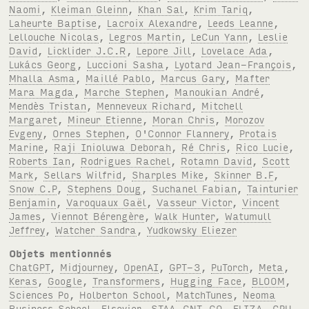
Naomi
,
Kleiman Gleinn
,
Khan Sal
,
Krim Tariq
,
Laheurte Baptise
,
Lacroix Alexandre
,
Leeds Leanne
,
Lellouche Nicolas
,
Legros Martin
,
LeCun Yann
,
Leslie
David
,
Licklider J.C.R
,
Lepore Jill
,
Lovelace Ada
,
Lukács Georg
,
Luccioni Sasha
,
Lyotard Jean-François
,
Mhalla Asma
,
Maillé Pablo
,
Marcus Gary
,
Mafter
Mara Magda
,
Marche Stephen
,
Manoukian André
,
Mendès Tristan
,
Menneveux Richard
,
Mitchell
Margaret
,
Mineur Etienne
,
Moran Chris
,
Morozov
Evgeny
,
Ornes Stephen
,
O'Connor Flannery
,
Protais
Marine
,
Raji Inioluwa Deborah
,
Ré Chris
,
Rico Lucie
,
Roberts Ian
,
Rodrigues Rachel
,
Rotamn David
,
Scott
Mark
,
Sellars Wilfrid
,
Sharples Mike
,
Skinner B.F
,
Snow C.P
,
Stephens Doug
,
Suchanel Fabian
,
Tainturier
Benjamin
,
Varoquaux Gaël
,
Vasseur Victor
,
Vincent
James
,
Viennot Bérengère
,
Walk Hunter
,
Watumull
Jeffrey
,
Watcher Sandra
,
Yudkowsky Eliezer
Objets mentionnés
ChatGPT
,
Midjourney
,
OpenAI
,
GPT-3
,
PuTorch
,
Meta
,
Keras
,
Google
,
Transformers
,
Hugging Face
,
BLOOM
,
Sciences Po
,
Holberton School
,
MatchTunes
,
Neoma
Business School
,
Elsevier
,
STAA-CNT-CO
,
ELIZA
,
GPU
,