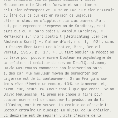
Meulemans cite Charles Darwin et sa notion «
d’illusion rétrospective » selon laquelle rien n’aurait
pu être que ce qui est en raison de logiques
déterministes. ne s’applique pas aux œuvres d’art
qui, pour reprendre l’expression de Kandinsky, sont
sans but ou « sans objet 2 Vassily Kandinsky, «
Réflexions sur l’art abstrait [Betrachtung über die
Abstrakte Kunst] », Cahier d’art, n o 1, 1931, dans
: Essays über Kunst und Künstler, Bern, Benteli
Verlag, 1955, p. 17. ». Il faut oublier la réception
du texte pour pouvoir écrire Docteur en psychologie de
la création et créateur du service DraftQuest.com,
David Meulemans commence son intervention sans
slides car «le meilleur moyen de surmonter son
angoisse est de la contourner». Si un Français sur
trois rêve d’écrire un roman, 10% se lanceront et,
parmi eux, seuls 9% aboutiront à quelque chose. Selon
David Meulemans, la première chose à faire pour
pouvoir écrire est de dissocier la production de la
diffusion, car bien souvent la crainte de décevoir le
lecteur entraîne un blocage au niveau de la création.
La deuxième est de séparer l’acte d’écrire de la