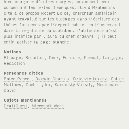
bien imaginer d’autres usages, notamment ceux
concernant les textes théoriques. David Meulemans
cite à ce propos Robert Boice, chercheur américain
ayant travaillé sur les blocages dans l’écriture des
thèses financées par l’argent public. en l’inscrivant
dans la régularité du quotidien. L’utilisateur n’est
plus intimidé par l’aura du chef d’œuvre ; il peut
enfin activer la page blanche.
Notions
Blocage
,
Brouillon
,
Deck
,
Écriture
,
Format
,
Langage
,
Rédaction
Personnes citées
Boice Robert
,
Darwin Charles
,
Dziedzic Lukasz
,
Fuller
Matthew
,
Goehr Lydia
,
Kandinsky Vassily
,
Meulemans
David
Objets mentionnés
DraftQuest
,
Microsoft Word