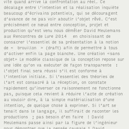
vite quand arrive la confrontation au réel. Ce
décalage entre l’intention et la réalisation inquiète
beaucoup d’écrivains potentiels, qui se découragent
d’avance de ne pas voir aboutir l’objet rêvé. C’est
précisément ce nœud entre conception, projet et
production qu’est venu nous démêler David Meulemans
aux Rencontres de Lure 2014 en choisissant de
consacrer l’essentiel de sa présentation à la notion
de « brouillon » (draft) afin de permettre à tous
d’activer enfin la page blanche. Une création «sans
objet» Le modèle classique de la conception repose sur
une idée qu’on va exécuter de façon transparente :
l’objet final sera réussi s’il est conforme à
l’intention initiale. Si l’essentiel des théories de
l’art est consacré à la réception, on constate
rapidement qu’inverser ce raisonnement ne fonctionne
pas, puisque cela revient à réduire l’acte de création
au vouloir dire, à la simple matérialisation d’une
intention, de quelque chose à exprimer. Si l’art se
tenait dans le langage, il suffirait de raconter les
productions ; pas besoin d’en faire ! David
Meulemans passe ainsi par la figure de l’ingénieur
pour démontrer que la pensée causale 1 David