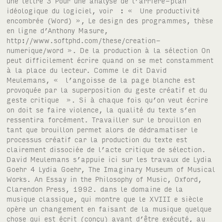
une lettre 3 Pour une analyse de l’arrière-plan
idéologique du logiciel, voir : « Une productivité
encombrée (Word) », Le design des programmes, thèse
en ligne d’Anthony Masure,
http://www.softphd.com/these/creation-
numerique/word ». De la production à la sélection On
peut difficilement écrire quand on se met constamment
à la place du lecteur. Comme le dit David
Meulemans, « l’angoisse de la page blanche est
provoquée par la superposition du geste créatif et du
geste critique ». Si à chaque fois qu’on veut écrire
on doit se faire violence, la qualité du texte s’en
ressentira forcément. Travailler sur le brouillon en
tant que brouillon permet alors de dédramatiser le
processus créatif car la production du texte est
clairement dissociée de l’acte critique de sélection.
David Meulemans s’appuie ici sur les travaux de Lydia
Goehr 4 Lydia Goehr, The Imaginary Museum of Musical
Works. An Essay in the Philosophy of Music, Oxford,
Clarendon Press, 1992. dans le domaine de la
musique classique, qui montre que le XVIII e siècle
opère un changement en faisant de la musique quelque
chose qui est écrit (conçu) avant d’être exécuté, au