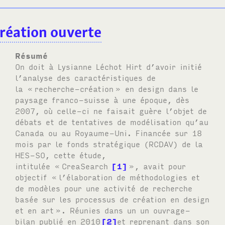
réation ouverte
Résumé
On doit à Lysianne Léchot Hirt d’avoir initié
l’analyse des caractéristiques de
la «
recherche-création
» en design dans le
paysage franco-suisse à une époque, dès
2007, où celle-ci ne faisait guère l’objet de
débats et de tentatives de modélisation qu’au
Canada ou au Royaume-Uni. Financée sur 18
mois par le fonds stratégique (RCDAV) de la
HES-SO, cette étude,
intitulée «
CreaSearch
1
», avait pour
objectif «
l’élaboration de méthodologies et
de modèles pour une activité de recherche
basée sur les processus de création en design
et en art
». Réunies dans un un ouvrage-
bilan publié en 2010
2
et reprenant dans son