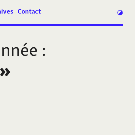
hives
Contact
onnée
:
»