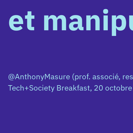
HEAD
–
Genève
@AnthonyMasure
(prof. associé, responsable de 
Tech+Society Breakfast, 20 octobre 2021
/
HES-
SO
)
Tech+Society
Breakfast,
20
octobre
2021