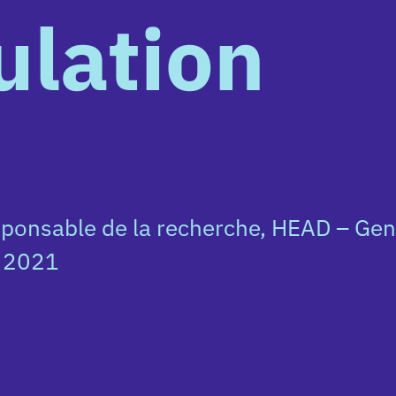
la recherche,
HEAD
– Genève /
HES-SO
)